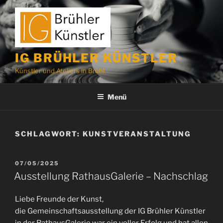
Zum
Inhalt
springen
IG BRÜHLER KÜNSTLER
Künstler und Ateliers in Brühl
Menü
SCHLAGWORT:
KUNSTVERANSTALTUNG
VERÖFFENTLICHT
07/05/2025
AM
Ausstellung RathausGalerie – Nachschlag
Liebe Freunde der Kunst,
die Gemeinschaftsausstellung der IG Brühler Künstler
in der RathausGalerie war ein voller Erfolg und hat allen