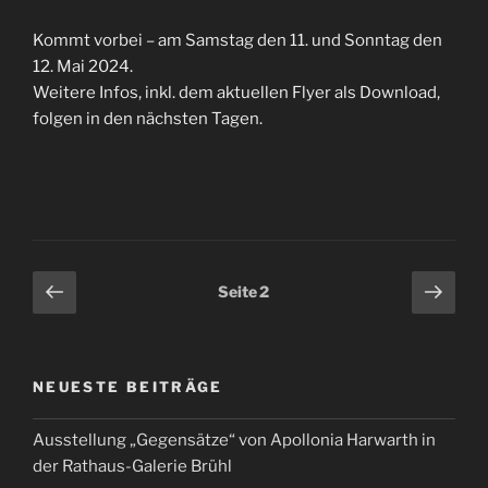
Kommt vorbei – am Samstag den 11. und Sonntag den
12. Mai 2024.
Weitere Infos, inkl. dem aktuellen Flyer als Download,
folgen in den nächsten Tagen.
Seitennummerierung
Vorherige
Näch
Seite
2
Seite
Seit
der
Beiträge
NEUESTE BEITRÄGE
Ausstellung „Gegensätze“ von Apollonia Harwarth in
der Rathaus-Galerie Brühl