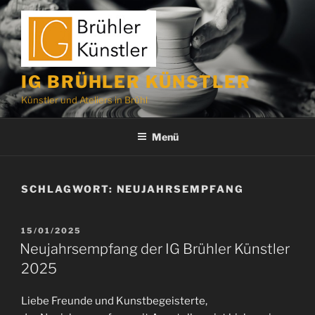
Zum
Inhalt
springen
IG BRÜHLER KÜNSTLER
Künstler und Ateliers in Brühl
Menü
SCHLAGWORT:
NEUJAHRSEMPFANG
VERÖFFENTLICHT
15/01/2025
AM
Neujahrsempfang der IG Brühler Künstler
2025
Liebe Freunde und Kunstbegeisterte,