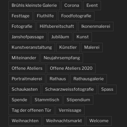
Brühls kleinste Galerie
Corona
Event
Festtage
Fluthilfe
Foodfotografie
Fotografie
Hilfsbereitschaft
Ikonenmalerei
Janshofpassage
Jubiläum
Kunst
Kunstveranstaltung
Künstler
Malerei
Miteinander
Neujahrsempfang
Offene Ateliers
Offene Ateliers 2020
Portraitmalerei
Rathaus
Rathausgalerie
Schaukasten
Schwarzweissfotografie
Spass
Spende
Stammtisch
Stipendium
Tag der offenen Tür
Vernissage
Weihnachten
Weihnachtsmarkt
Welcome