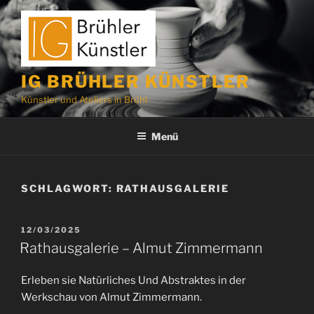
Zum
Inhalt
springen
IG BRÜHLER KÜNSTLER
Künstler und Ateliers in Brühl
Menü
SCHLAGWORT:
RATHAUSGALERIE
VERÖFFENTLICHT
12/03/2025
AM
Rathausgalerie – Almut Zimmermann
Erleben sie Natürliches Und Abstraktes in der
Werkschau von Almut Zimmermann.