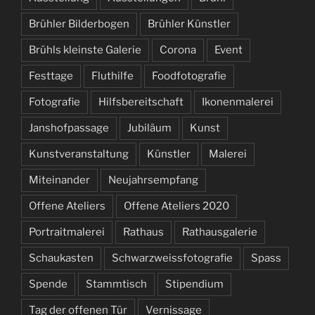
Brühler Bilderbogen
Brühler Künstler
Brühls kleinste Galerie
Corona
Event
Festtage
Fluthilfe
Foodfotografie
Fotografie
Hilfsbereitschaft
Ikonenmalerei
Janshofpassage
Jubiläum
Kunst
Kunstveranstaltung
Künstler
Malerei
Miteinander
Neujahrsempfang
Offene Ateliers
Offene Ateliers 2020
Portraitmalerei
Rathaus
Rathausgalerie
Schaukasten
Schwarzweissfotografie
Spass
Spende
Stammtisch
Stipendium
Tag der offenen Tür
Vernissage