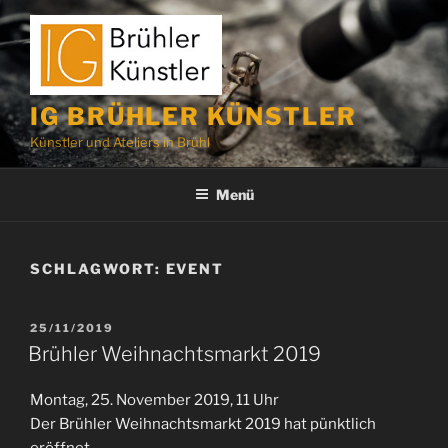
Zum
Inhalt
springen
IG BRÜHLER KÜNSTLER
Künstler und Ateliers in Brühl
Menü
SCHLAGWORT:
EVENT
VERÖFFENTLICHT
25/11/2019
AM
Brühler Weihnachtsmarkt 2019
Montag, 25. November 2019, 11 Uhr
Der Brühler Weihnachtsmarkt 2019 hat pünktlich
eröffnet.