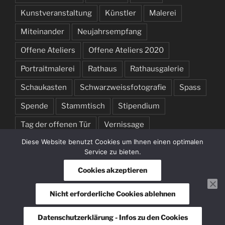
Kunstveranstaltung
Künstler
Malerei
Miteinander
Neujahrsempfang
Offene Ateliers
Offene Ateliers 2020
Portraitmalerei
Rathaus
Rathausgalerie
Schaukasten
Schwarzweissfotografie
Spass
Spende
Stammtisch
Stipendium
Tag der offenen Tür
Vernissage
Diese Website benutzt Cookies um Ihnen einen optimalen
Weihnachten
Weihnachtsmarkt
Welcome
Service zu bieten.
Wetplate
Willkommen
Cookies akzeptieren
Nicht erforderliche Cookies ablehnen
Datenschutzerklärung
Stolz präsentiert von WordPress
Datenschutzerklärung - Infos zu den Cookies