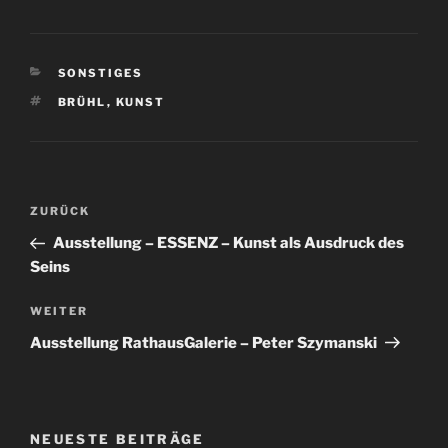
KATEGORIEN
SONSTIGES
SCHLAGWÖRTER
BRÜHL
,
KUNST
Beitragsnavigation
Vorheriger
ZURÜCK
Beitrag
Ausstellung – ESSENZ – Kunst als Ausdruck des
Seins
Nächster
WEITER
Beitrag
Ausstellung RathausGalerie – Peter Szymanski
NEUESTE BEITRÄGE