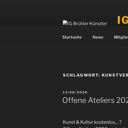
Zum
Inhalt
I
springen
Künst
Startseite
News
Mitglie
SCHLAGWORT:
KUNSTVE
VERÖFFENTLICHT
13/08/2020
AM
Offene Ateliers 20
Kunst & Kultur kostenlos… ?