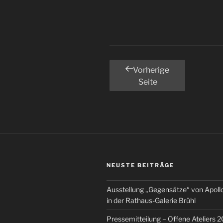
f
f
f
Seitennummerieru
Vorherige
Seite
der
Beiträge
NEUSTE BEITRÄGE
Ausstellung „Gegensätze“ von Apoll
in der Rathaus-Galerie Brühl
Pressemitteilung – Offene Ateliers 2