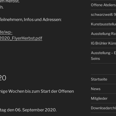
im Herbst.
Offene Atelier
ch.
schwarzweiß 9 
 Teilnehmern, Infos und Adressen:
Kunstausstellun
.de/wp-
Ausstellung Ra
2020_FlyerHerbst.pdf
IG Brühler Kün
Ausstellung – 
Seins
20
Startseite
News
wenige Wochen bis zum Start der Offenen
Mitglieder
Downloadarchi
tag den 06. September 2020.