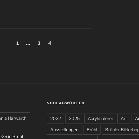
ng
Seite
Seite
Seite
1
…
3
4
SCHLAGWÖRTER
onia Harwarth
2022
2025
Acrylmalerei
Art
Ar
Ausstellungen
Brühl
Brühler Bilderbo
026 in Brühl