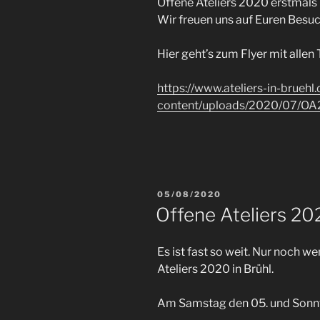
Offene Ateliers 2020 erstmals 
Wir freuen uns auf Euren Besu
Hier geht’s zum Flyer mit allen
https://www.ateliers-in-bruehl
content/uploads/2020/07/OA
VERÖFFENTLICHT
05/08/2020
AM
Offene Ateliers 20
Es ist fast so weit. Nur noch 
Ateliers 2020 in Brühl.
Am Samstag den 05. und Sonn