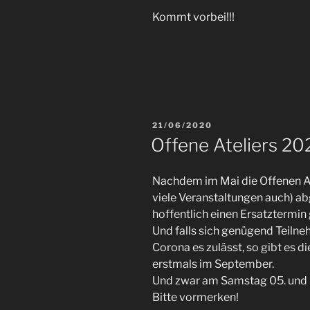
Kommt vorbei!!!
VERÖFFENTLICHT
21/06/2020
AM
Offene Ateliers 2
Nachdem im Mai die Offenen At
viele Veranstaltungen auch) a
hoffentlich einen Ersatztermin
Und falls sich genügend Teiln
Corona es zulässt, so gibt es d
erstmals im September.
Und zwar am Samstag 05. und
Bitte vormerken!