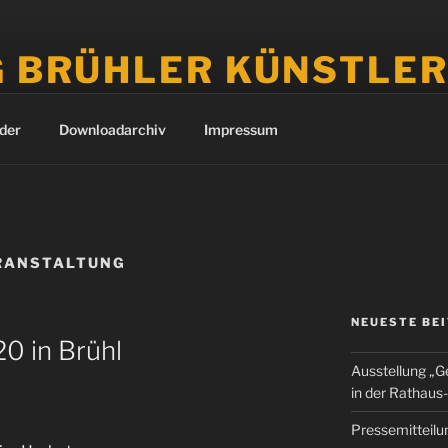
G BRÜHLER KÜNSTLE
ler und Ateliers in Brühl
der
Downloadarchiv
Impressum
RANSTALTUNG
NEUESTE BE
20 in Brühl
Ausstellung „G
in der Rathaus-
Pressemitteilun