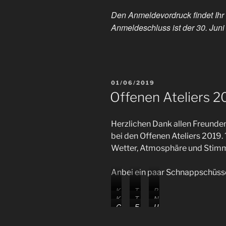
Den Anmeldevordruck findet Ihr
Anmeldeschluss ist der 30. Juni
VERÖFFENTLICHT
01/06/2019
AM
Offenen Ateliers 2
Herzlichen Dank allen Freunden
bei den Offenen Ateliers 2019. 
Wetter, Atmosphäre und Stimm
Anbei ein paar Schnappschüsse
K
T
P
K
T
N
a
r
e
G
E
U
a
r
a
r
u
t
ü
v
l
r
u
t
i
d
e
n
i
r