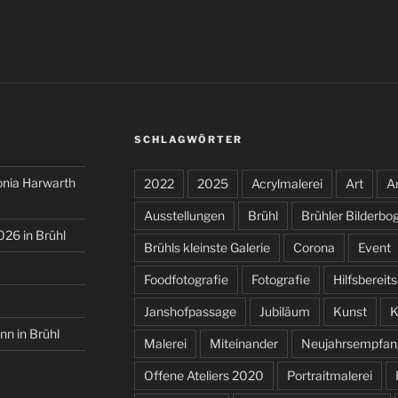
SCHLAGWÖRTER
onia Harwarth
2022
2025
Acrylmalerei
Art
Ar
Ausstellungen
Brühl
Brühler Bilderbo
026 in Brühl
Brühls kleinste Galerie
Corona
Event
Foodfotografie
Fotografie
Hilfsbereit
Janshofpassage
Jubiläum
Kunst
K
nn in Brühl
Malerei
Miteinander
Neujahrsempfan
Offene Ateliers 2020
Portraitmalerei