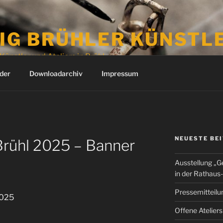
IG BRÜHLER KÜNSTL
Künstler und Ateliers in Brühl
der
Downloadarchiv
Impressum
NEUESTE BE
 Brühl 2025 – Banner
Ausstellung „G
in der Rathaus-
Pressemitteilun
2025
Offene Atelier