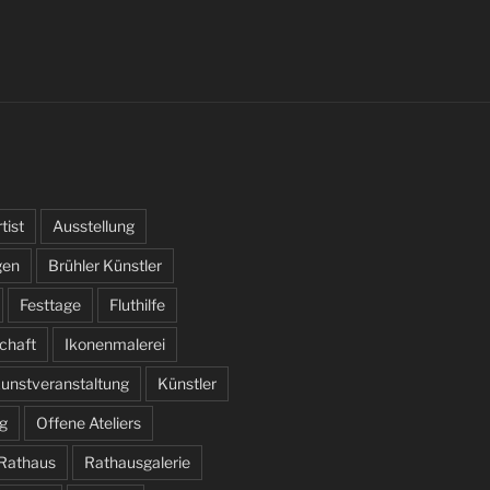
tist
Ausstellung
gen
Brühler Künstler
Festtage
Fluthilfe
schaft
Ikonenmalerei
unstveranstaltung
Künstler
g
Offene Ateliers
Rathaus
Rathausgalerie