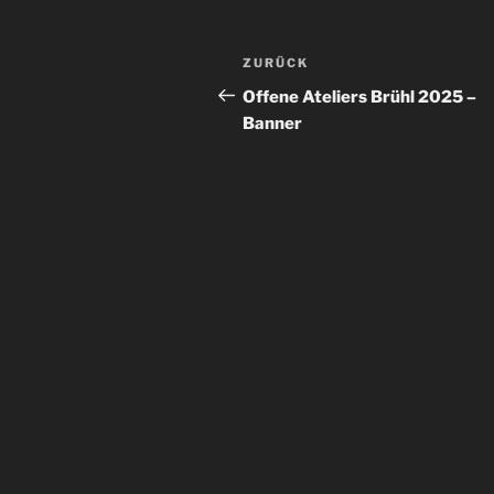
Beitragsnavigation
Vorheriger
ZURÜCK
Beitrag
Offene Ateliers Brühl 2025 –
Banner