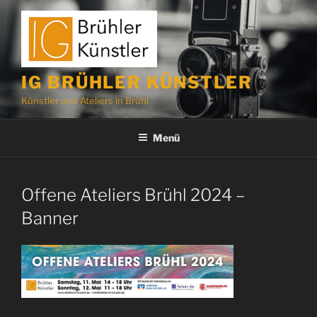
Zum
Inhalt
springen
IG BRÜHLER KÜNSTLER
Künstler und Ateliers in Brühl
Menü
Offene Ateliers Brühl 2024 –
Banner