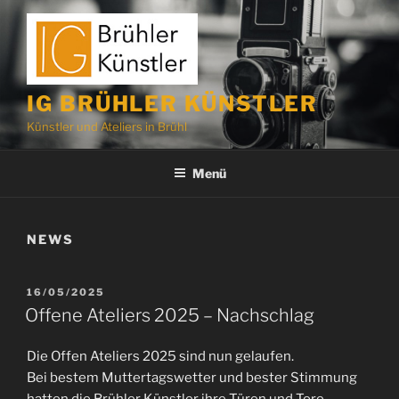
Zum
Inhalt
springen
IG BRÜHLER KÜNSTLER
Künstler und Ateliers in Brühl
Menü
NEWS
VERÖFFENTLICHT
16/05/2025
AM
Offene Ateliers 2025 – Nachschlag
Die Offen Ateliers 2025 sind nun gelaufen.
Bei bestem Muttertagswetter und bester Stimmung
hatten die Brühler Künstler ihre Türen und Tore