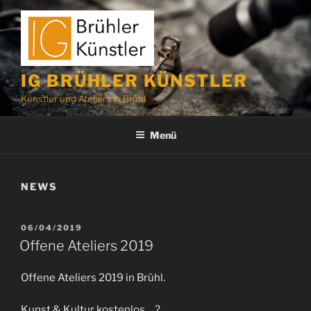
Zum
Inhalt
springen
IG BRÜHLER KÜNSTLER
Künstler und Ateliers in Brühl
Menü
NEWS
VERÖFFENTLICHT
06/04/2019
AM
Offene Ateliers 2019
Offene Ateliers 2019 in Brühl.
Kunst & Kultur kostenlos… ?