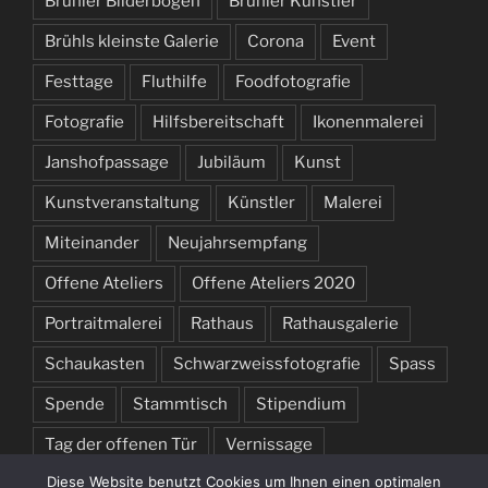
Brühler Bilderbogen
Brühler Künstler
Brühls kleinste Galerie
Corona
Event
Festtage
Fluthilfe
Foodfotografie
Fotografie
Hilfsbereitschaft
Ikonenmalerei
Janshofpassage
Jubiläum
Kunst
Kunstveranstaltung
Künstler
Malerei
Miteinander
Neujahrsempfang
Offene Ateliers
Offene Ateliers 2020
Portraitmalerei
Rathaus
Rathausgalerie
Schaukasten
Schwarzweissfotografie
Spass
Spende
Stammtisch
Stipendium
Tag der offenen Tür
Vernissage
Diese Website benutzt Cookies um Ihnen einen optimalen
Weihnachten
Weihnachtsmarkt
Welcome