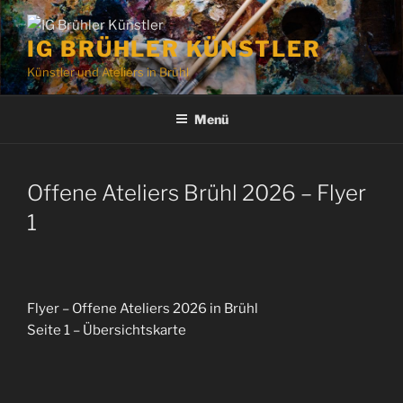
Zum
Inhalt
IG BRÜHLER KÜNSTLER
springen
Künstler und Ateliers in Brühl
Menü
Offene Ateliers Brühl 2026 – Flyer
1
Flyer – Offene Ateliers 2026 in Brühl
Seite 1 – Übersichtskarte