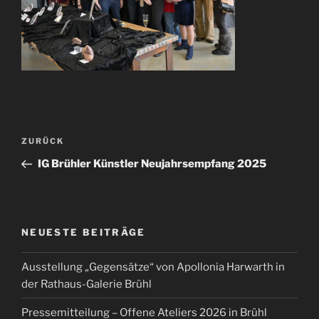
Beitragsnavigation
Vorheriger
ZURÜCK
Beitrag
IG Brühler Künstler Neujahrsempfang 2025
NEUESTE BEITRÄGE
Ausstellung „Gegensätze“ von Apollonia Harwarth in
der Rathaus-Galerie Brühl
Pressemitteilung – Offene Ateliers 2026 in Brühl