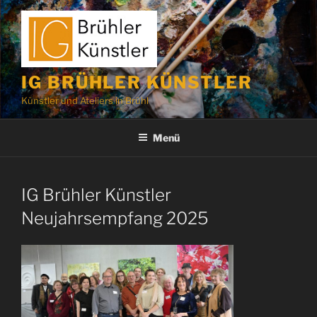
Zum
Inhalt
springen
IG BRÜHLER KÜNSTLER
Künstler und Ateliers in Brühl
Menü
IG Brühler Künstler
Neujahrsempfang 2025