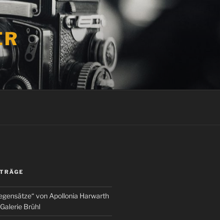
ER
ITRÄGE
egensätze“ von Apollonia Harwarth
Galerie Brühl