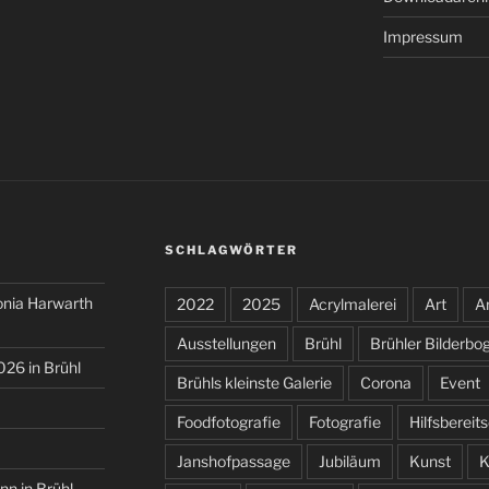
Impressum
SCHLAGWÖRTER
onia Harwarth
2022
2025
Acrylmalerei
Art
Ar
Ausstellungen
Brühl
Brühler Bilderbo
026 in Brühl
Brühls kleinste Galerie
Corona
Event
Foodfotografie
Fotografie
Hilfsbereit
Janshofpassage
Jubiläum
Kunst
K
nn in Brühl