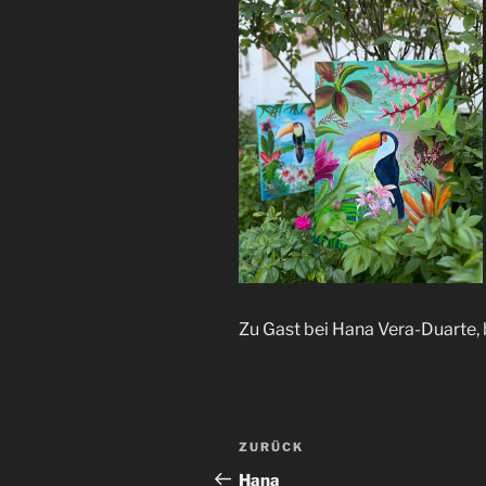
Zu Gast bei Hana Vera-Duarte, b
Beitragsnavigation
Vorheriger
ZURÜCK
Beitrag
Hana