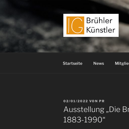
Zum
Inhalt
springen
Startseite
News
Mitglie
VERÖFFENTLICHT
02/01/2022
VON
PR
AM
Ausstellung „Die B
1883-1990“