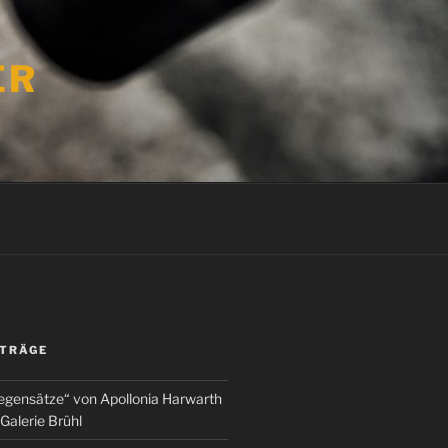
ER
ITRÄGE
egensätze“ von Apollonia Harwarth
Galerie Brühl