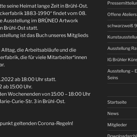
Pressemitteilun
tte seine Heimat lange Zeit in Brühl-Ost.
Zuckerfabrik 1883-1990“ findet vom 08.
Offene Atelier
ine Ausstellung im BRÜNEO Artwork
schwarzweiß 9 
n Brühl-Ost statt.
tellung ist das Buch unseres Mitglieds
Kunstausstellun
Ausstellung Ra
Alltag, die Arbeitsabläufe und die
erfabrik, die für viele Mitarbeiter*innen
IG Brühler Kün
ar.
Ausstellung – 
Seins
.2022 ab 18:00 Uhr statt.
2 ab 15:00 Uhr.
 den Wochenenden von 15:00 – 18:00 Uhr
ie-Curie-Str. 3 in Brühl-Ost.
Startseite
News
itpunkt geltenden Corona-Regeln!
Mitglieder
Downloadarchi