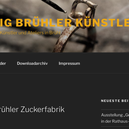
IG BRÜHLER KÜNSTL
Künstler und Ateliers in Brühl
der
Downloadarchiv
Impressum
NEUESTE BE
rühler Zuckerfabrik
Ausstellung „G
in der Rathaus-