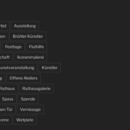
tist
Ausstellung
gen
Brühler Künstler
Festtage
Fluthilfe
schaft
Ikonenmalerei
unstveranstaltung
Künstler
g
Offene Ateliers
Rathaus
Rathausgalerie
Spass
Spende
nen Tür
Vernissage
come
Wetplate