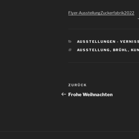
Flyer-AusstellungZuckerfabrik2022
KATEGORIEN
AUSSTELLUNGEN - VERNIS
SCHLAGWÖRTER
AUSSTELLUNG
,
BRÜHL
,
KU
Beitragsnavigation
Vorheriger
ZURÜCK
Beitrag
Frohe Weihnachten