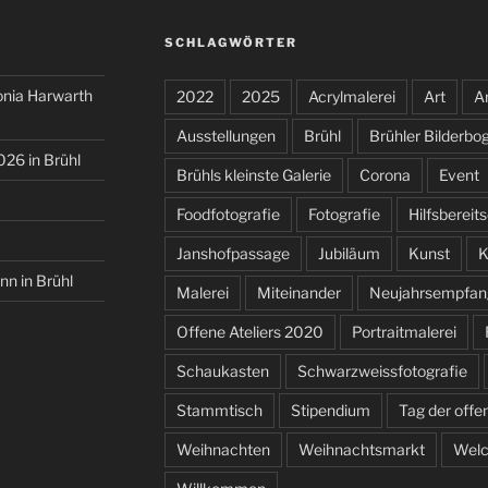
SCHLAGWÖRTER
onia Harwarth
2022
2025
Acrylmalerei
Art
Ar
Ausstellungen
Brühl
Brühler Bilderbo
026 in Brühl
Brühls kleinste Galerie
Corona
Event
Foodfotografie
Fotografie
Hilfsbereit
Janshofpassage
Jubiläum
Kunst
K
nn in Brühl
Malerei
Miteinander
Neujahrsempfan
Offene Ateliers 2020
Portraitmalerei
Schaukasten
Schwarzweissfotografie
Stammtisch
Stipendium
Tag der offe
Weihnachten
Weihnachtsmarkt
Wel