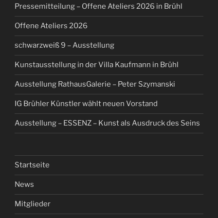
S
r
Pressemitteilung – Offene Ateliers 2026 in Brühl
i
h
c
i
d
r
h
d
Offene Ateliers 2026
D
ö
r
D
e
d
ö
e
t
e
schwarzweiß 9 – Ausstellung
d
t
h
r
e
h
l
Kunstausstellung in der Villa Kaufmann in Brühl
r
l
o
o
f
Ausstellung RathausGalerie – Peter Szymanski
f
f
f
IG Brühler Künstler wählt neuen Vorstand
Ausstellung – ESSENZ – Kunst als Ausdruck des Seins
Startseite
News
Mitglieder