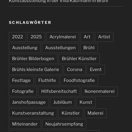
Kunstausstellung in der Villa Kaufmann in Brühl
SCHLAGWÖRTER
2022
2025
Acrylmalerei
Art
Artist
Ausstellung
Ausstellungen
Brühl
Brühler Bilderbogen
Brühler Künstler
Brühls kleinste Galerie
Corona
Event
Festtage
Fluthilfe
Foodfotografie
Fotografie
Hilfsbereitschaft
Ikonenmalerei
Janshofpassage
Jubiläum
Kunst
Kunstveranstaltung
Künstler
Malerei
Miteinander
Neujahrsempfang