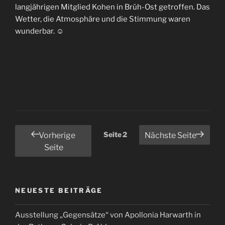
langjährigen Mitglied Kohen in Brüh-Ost getroffen. Das
Wetter, die Atmosphäre und die Stimmung waren
wunderbar. ☺️
Seitennummerierung
Seite
2
Vorherige
Nächste Seite
der
Seite
Beiträge
NEUESTE BEITRÄGE
Ausstellung „Gegensätze“ von Apollonia Harwarth in