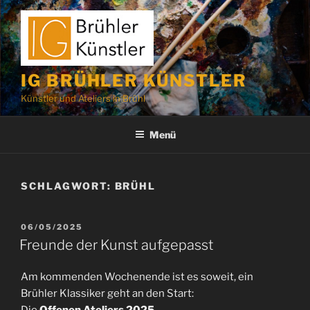
Zum
Inhalt
springen
IG BRÜHLER KÜNSTLER
Künstler und Ateliers in Brühl
Menü
SCHLAGWORT:
BRÜHL
VERÖFFENTLICHT
06/05/2025
AM
Freunde der Kunst aufgepasst
Am kommenden Wochenende ist es soweit, ein
Brühler Klassiker geht an den Start:
Die
Offenen Ateliers 2025